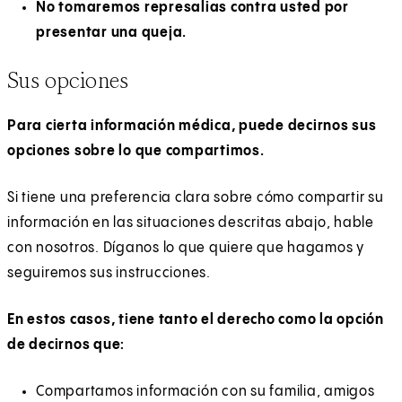
p
t
No tomaremos represalias contra usted por
e
e
presentar una queja.
n
r
Sus opciones
s
n
i
a
Para cierta información médica, puede decirnos sus
n
l
opciones sobre lo que compartimos.
a
n
Si tiene una preferencia clara sobre cómo compartir su
e
información en las situaciones descritas abajo, hable
w
con nosotros. Díganos lo que quiere que hagamos y
t
seguiremos sus instrucciones.
a
b
En estos casos, tiene tanto el derecho como la opción
)
de decirnos que:
Compartamos información con su familia, amigos