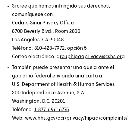
Si cree que hemos infringido sus derechos,
comuníquese con:
Cedars‑Sinai Privacy Office
8700 Beverly Blvd., Room 2800
Los Angeles, CA 90048
Teléfono:
310‑423-7972
, opción 5
Correo electrónico:
grouphipaaprivacy@cshs.org
También puede presentar una queja ante el
gobierno federal enviando una carta a:
U.S. Department of Health & Human Services
200 Independence Avenue, S.W.
Washington, D.C. 20201
Teléfono:
1‑877-696-6775
Web:
www.hhs.gov/ocr/privacy/hipaa/complaints/
(
E
O
x