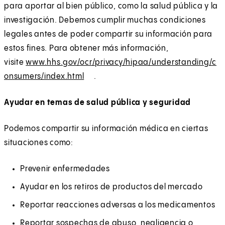
para aportar al bien público, como la salud pública y la
investigación. Debemos cumplir muchas condiciones
legales antes de poder compartir su información para
estos fines. Para obtener más información,
visite
www.hhs.gov/ocr/privacy/hipaa/understanding/c
onsumers/index.html
(
E
.
O
x
Ayudar en temas de salud pública y seguridad
p
t
e
e
Podemos compartir su información médica en ciertas
n
r
situaciones como:
s
n
i
a
Prevenir enfermedades
n
l
Ayudar en los retiros de productos del mercado
a
n
Reportar reacciones adversas a los medicamentos
e
Reportar sospechas de abuso, negligencia o