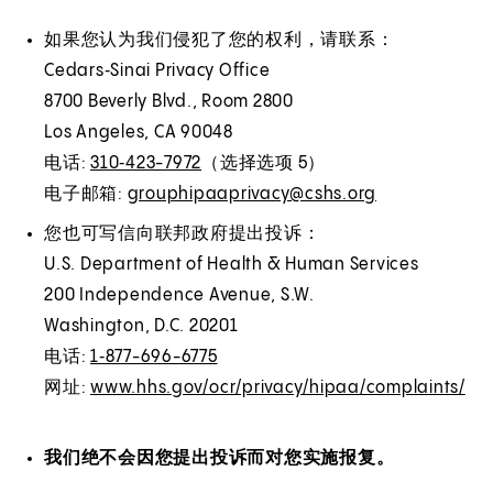
如果您认为我们侵犯了您的权利，请联系：
Cedars‑Sinai Privacy Office
8700 Beverly Blvd., Room 2800
Los Angeles, CA 90048
电话:
310‑423-7972
（选择选项 5）
电子邮箱:
grouphipaaprivacy@cshs.org
您也可写信向联邦政府提出投诉：
U.S. Department of Health & Human Services
200 Independence Avenue, S.W.
Washington, D.C. 20201
电话:
1‑877-696-6775
网址:
www.hhs.gov/ocr/privacy/hipaa/complaints/
(
E
O
x
p
t
我们绝不会因您提出投诉而对您实施报复。
e
e