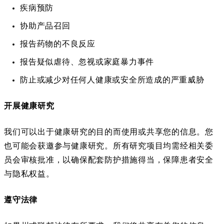
s
n
疾病预防
i
a
协助产品召回
n
l
a
报告药物的不良反应
n
报告疑似虐待、忽视或家庭暴力事件
e
防止或减少对任何人健康或安全所造成的严重威胁
w
t
开展健康研究
a
b
我们可以出于健康研究的目的而使用或共享您的信息。您
)
也可能会获邀参与健康研究。所有研究项目均需经相关委
员会审核批准，以确保配套防护措施得当，保障患者安全
与隐私权益。
遵守法律