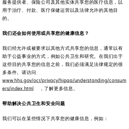
服务提供者、保险公司及其他实体共享您的医疗信息，以
用于治疗、付款、医疗保健运营以及法律允许的其他目
的。
我们还会如何使用或共享您的健康信息？
我们经允许或被要求以其他方式共享您的信息，通常以有
助于公益事业的方式，例如公共卫生和研究。在我们出于
这些目的共享您的信息之前，我们必须满足法律规定的很
多条件。请访问
www.hhs.gov/ocr/privacy/hipaa/understanding/consum
ers/index.html
(
E
，了解更多信息。
O
x
帮助解决公共卫生和安全问题
p
t
e
e
我们可以在某些情况下共享您的健康信息，例如：
n
r