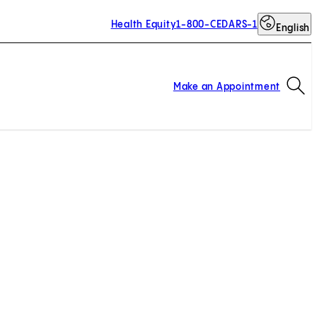
Health Equity
1-800-CEDARS-1
English
Op
Make an Appointment