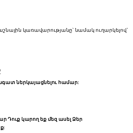
աշնային կառավարությանը՝ նամակ ուղարկելով՝
/
(
E
O
x
նգատ ներկայացնելու համար:
p
t
e
e
n
r
s
n
Դուք կարող եք մեզ ասել Ձեր
i
a
ք:
n
l