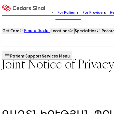
For Patients
For Providers
He
Home
Find a Doctor
Get Care
Locations
Specialties
Record
Patient Support Services Menu
Joint Notice of Privacy
ԳԱՂՏՆԻՈՒԹՅԱՆ ՊՐ