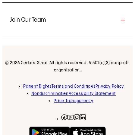
Join Our Team
© 2026 Cedars-Sinai. All rights reserved. A 501(c)(3) nonprofit
organization.
Patient Rights
Terms and Conditions
Privacy Policy
Nondiscrimination
Accessibility Statement
Price Transparency
Facebook
(opens in new tab)
Instagram
(opens in new tab)
LinkedIn
(opens in new tab)
YouTube
(opens in new tab)
Get on Google Play
(opens in new tab)
Download on the App 
(opens in new tab)