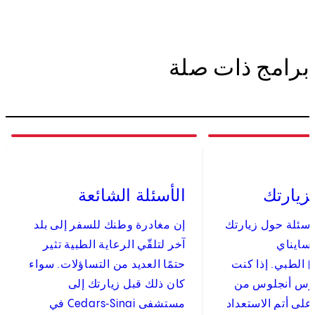
برامج ذات صلة
3
of
3
زيارتك
الأسئلة الشائعة
أسئلة حول زيارتك
إن مغادرة وطنك للسفر إلى بلد
سايناي
آخر لتلقّي الرعاية الطبية تثير
(Cedars‑Sinai) الطبي. إذا كنت
حتمًا العديد من التساؤلات. سواء
لوس أنجلوس من
كان ذلك قبل زيارتك إلى
على أتم الاستعداد
مستشفى Cedars‑Sinai في